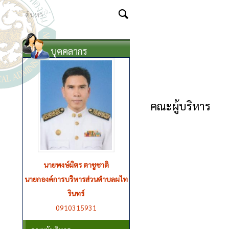
บุคคลากร
คณะผู้บริหาร
นายพงษ์มิตร ตาชูชาติ
นายมิตร แสนคนึง
รองนายกองค์การบริหารส่วนตำบลผ
นายกองค์การบริหารส่วนตำบลผไท
ไทรินทร์
รินทร์
0910315931
0655126921