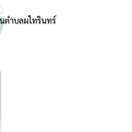
วนตำบลผไทรินทร์